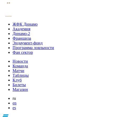
ЖФК Динамо
Академия
Динамо-2
Франшиза
Эндаумент-фонд
Программа лояльности
Фан сектор
Новости
Команда
Матчи
Таблицы
Клуб
Билеты
Магазин
ru
en
es