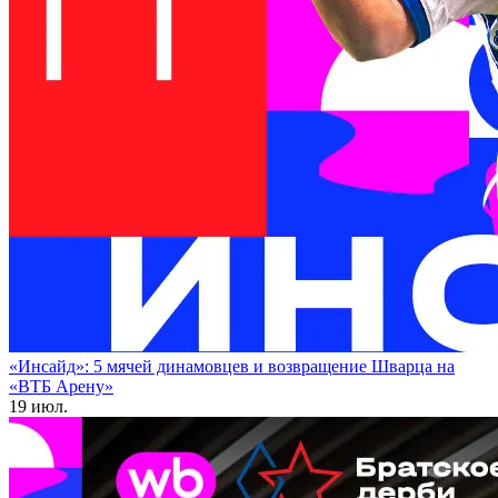
«Инсайд»: 5 мячей динамовцев и возвращение Шварца на
«ВТБ Арену»
19 июл.