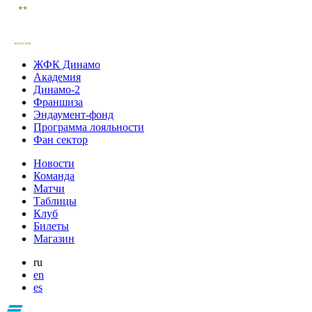
ЖФК Динамо
Академия
Динамо-2
Франшиза
Эндаумент-фонд
Программа лояльности
Фан сектор
Новости
Команда
Матчи
Таблицы
Клуб
Билеты
Магазин
ru
en
es