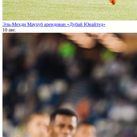
Эль-Мехди Маухуб арендован «Дубай Юнайтед»
10 авг.