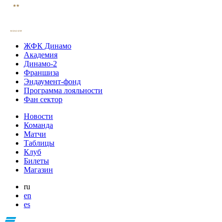
ЖФК Динамо
Академия
Динамо-2
Франшиза
Эндаумент-фонд
Программа лояльности
Фан сектор
Новости
Команда
Матчи
Таблицы
Клуб
Билеты
Магазин
ru
en
es