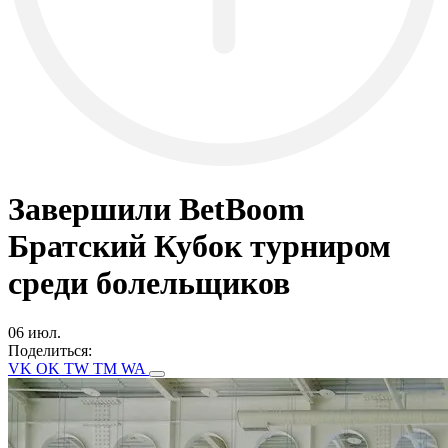
Завершили BetBoom
Братский Кубок турниром
среди болельщиков
06 июл.
Поделиться:
VK
OK
TW
TM
WA