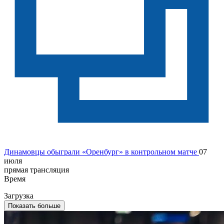
Динамовцы обыграли «Оренбург» в контрольном матче
07
июля
прямая трансляция
Время
Загрузка
Показать больше