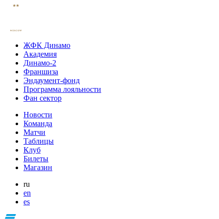
ЖФК Динамо
Академия
Динамо-2
Франшиза
Эндаумент-фонд
Программа лояльности
Фан сектор
Новости
Команда
Матчи
Таблицы
Клуб
Билеты
Магазин
ru
en
es