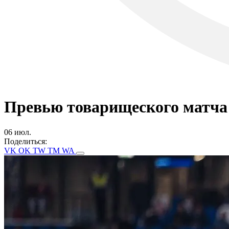
Превью товарищеского матча
06 июл.
Поделиться:
VK
OK
TW
TM
WA