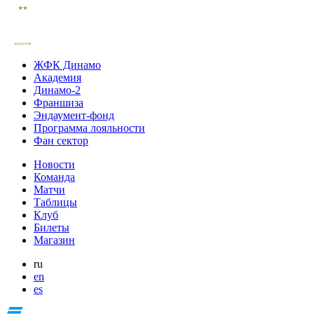
ЖФК Динамо
Академия
Динамо-2
Франшиза
Эндаумент-фонд
Программа лояльности
Фан сектор
Новости
Команда
Матчи
Таблицы
Клуб
Билеты
Магазин
ru
en
es