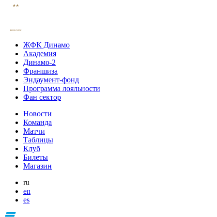
ЖФК Динамо
Академия
Динамо-2
Франшиза
Эндаумент-фонд
Программа лояльности
Фан сектор
Новости
Команда
Матчи
Таблицы
Клуб
Билеты
Магазин
ru
en
es