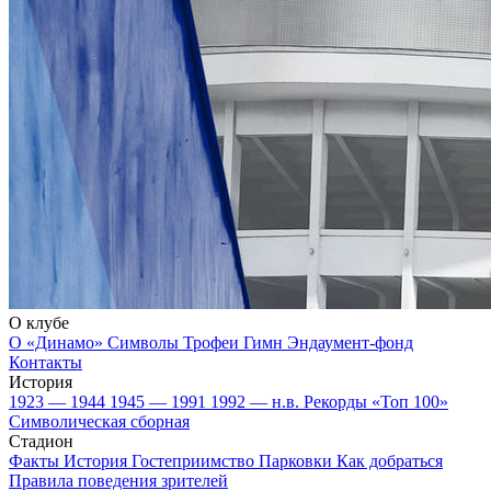
О клубе
О «Динамо»
Символы
Трофеи
Гимн
Эндаумент-фонд
Контакты
История
1923 — 1944
1945 — 1991
1992 — н.в.
Рекорды
«Топ 100»
Символическая сборная
Стадион
Факты
История
Гостеприимство
Парковки
Как добраться
Правила поведения зрителей