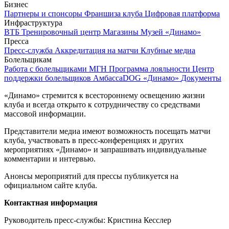
Бизнес
Партнеры и спонсоры
Франшиза клуба
Цифровая платформа
Инфраструктура
ВТБ Тренировочный центр
Магазины
Музей «Динамо»
Пресса
Пресс-служба
Аккредитация на матчи
Клубные медиа
Болельщикам
Работа с болельщиками
МГН
Программа лояльности
Центр
поддержки болельщиков
АмбассаDOG «Динамо»
Документы
«Динамо» стремится к всестороннему освещению жизни
клуба и всегда открыто к сотрудничеству со средствами
массовой информации.
Представители медиа имеют возможность посещать матчи
клуба, участвовать в пресс-конференциях и других
мероприятиях «Динамо» и запрашивать индивидуальные
комментарии и интервью.
Анонсы мероприятий для прессы публикуется на
официальном сайте клуба.
Контактная информация
Руководитель пресс-службы: Кристина Кесслер