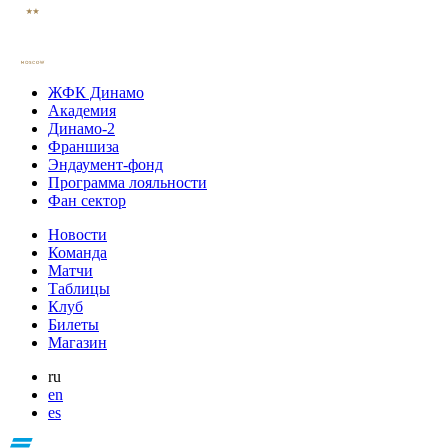
ЖФК Динамо
Академия
Динамо-2
Франшиза
Эндаумент-фонд
Программа лояльности
Фан сектор
Новости
Команда
Матчи
Таблицы
Клуб
Билеты
Магазин
ru
en
es