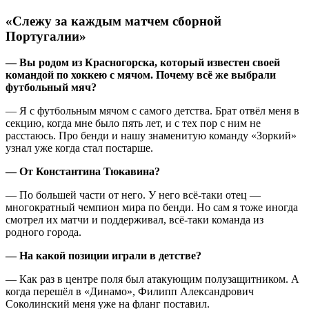
«Слежу за каждым матчем сборной
Португалии»
— Вы родом из Красногорска, который известен своей
командой по хоккею с мячом. Почему всё же выбрали
футбольный мяч?
— Я с футбольным мячом с самого детства. Брат отвёл меня в
секцию, когда мне было пять лет, и с тех пор c ним не
расстаюсь. Про бенди и нашу знаменитую команду «Зоркий»
узнал уже когда стал постарше.
— От Константина Тюкавина?
— По большей части от него. У него всё-таки отец —
многократный чемпион мира по бенди. Но сам я тоже иногда
смотрел их матчи и поддерживал, всё-таки команда из
родного города.
— На какой позиции играли в детстве?
— Как раз в центре поля был атакующим полузащитником. А
когда перешёл в «Динамо», Филипп Александрович
Соколинский меня уже на фланг поставил.