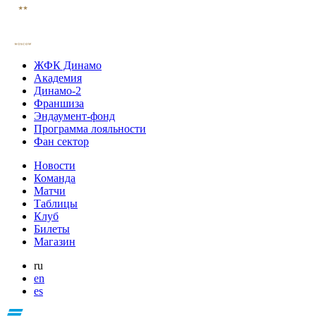
ЖФК Динамо
Академия
Динамо-2
Франшиза
Эндаумент-фонд
Программа лояльности
Фан сектор
Новости
Команда
Матчи
Таблицы
Клуб
Билеты
Магазин
ru
en
es