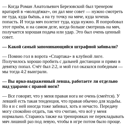
— Когда Роман Анатольевич Березовский был тренером
вратарей в «молодёжке», он дал мне совет — нужно смотреть
не туда, куда бьёшь, а на ту точку на мяче, куда хочешь
попасть. И тогда мяч полетит туда, куда нужно. Я попробовал
этот приём, и на самом деле, когда больше смотришь на мяч,
получается хорошая подача или удар. Это был очень ценный
совет.
— Какой самый запоминающийся штрафной забивали?
— Помню гол в ворота «Спартака» в клубной лиге.
Получилось хорошо пробить с дальней дистанции и прямо в
девятку попал. Счёт был 2:2, и мой гол оказался победным —
мы тогда 4:2 выиграли.
— Вы ярко-выраженный левша, работаете ли отдельно
над ударами с правой ноги?
— Все говорят, что у меня правая нога не очень (смеётся). У
левшей есть такая тенденция, что правая обычно для ходьбы.
Но я и с ней иногда тоже забивал, хоть и нечасто. Передачу
могу спокойно отдать, так что считаю, что всё у меня
нормально. Стараюсь также на тренировках не перекладывать
мяч лишний раз под левую, чтобы в игре потом было проще.