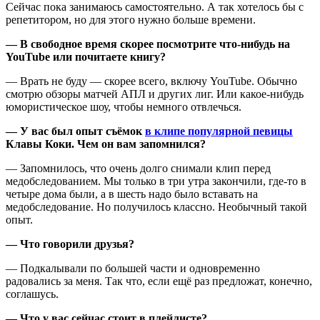
Сейчас пока занимаюсь самостоятельно. А так хотелось бы с
репетитором, но для этого нужно больше времени.
— В свободное время скорее посмотрите что-нибудь на
YouTube или почитаете книгу?
— Врать не буду — скорее всего, включу YouTube. Обычно
смотрю обзоры матчей АПЛ и других лиг. Или какое-нибудь
юмористическое шоу, чтобы немного отвлечься.
— У вас был опыт съёмок
в клипе популярной певицы
Клавы Коки. Чем он вам запомнился?
— Запомнилось, что очень долго снимали клип перед
медобследованием. Мы только в три утра закончили, где-то в
четыре дома были, а в шесть надо было вставать на
медобследование. Но получилось классно. Необычный такой
опыт.
— Что говорили друзья?
— Подкалывали по большей части и одновременно
радовались за меня. Так что, если ещё раз предложат, конечно,
соглашусь.
— Что у вас сейчас стоит в плейлисте?