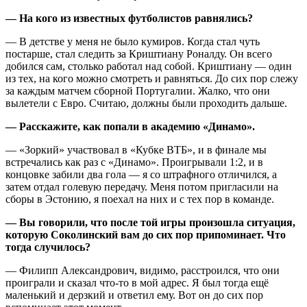
— На кого из известных футболистов равнялись?
— В детстве у меня не было кумиров. Когда стал чуть
постарше, стал следить за Криштиану Роналду. Он всего
добился сам, столько работал над собой. Криштиану — один
из тех, на кого можно смотреть и равняться. До сих пор слежу
за каждым матчем сборной Португалии. Жалко, что они
вылетели с Евро. Считаю, должны были проходить дальше.
— Расскажите, как попали в академию «Динамо».
— «Зоркий» участвовал в «Кубке ВТБ», и в финале мы
встречались как раз с «Динамо». Проигрывали 1:2, и в
концовке забили два гола — я со штрафного отличился, а
затем отдал голевую передачу. Меня потом пригласили на
сборы в Эстонию, я поехал на них и с тех пор в команде.
— Вы говорили, что после той игры произошла ситуация,
которую Соколинский вам до сих пор припоминает. Что
тогда случилось?
— Филипп Александрович, видимо, расстроился, что они
проиграли и сказал что-то в мой адрес. Я был тогда ещё
маленький и дерзкий и ответил ему. Вот он до сих пор