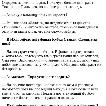
Определяем чемпиона дня. Пока чуть больше выиграют
Тюкавин и Гладышев, но вообще ровненько идём.
— За какую команду обычно играете?
— Раньше брал «Даллас», но недавно открыл для себя
«Виннипег». У них очень быстрое, техничное нападение и
отличная защита. Так что мне сложно забить.
— В НХЛ сейчас идёт финал Кубка Стэнли. Следите за
ним?
— Да, по утрам смотрю обзоры. В финале поддерживаю
«Тампа Бэй», потому что там играют наши парни: Кучеров,
Сергачёв, Василевский — отличный вратарь. Думаю, у них
побольше шансов, чем у «Монреаля». Надеюсь, обыграют их
без проблем.
— За матчами Евро успеваете следить?
— Да, обычно после тренировки приезжаем и успеваем
посмотреть хотя бы последний матч дня. Пока больше всех
впечатляют итальянцы. Показывают атакующий футбол,
ничего не боятся — очень нравится их игра.
— Из футболистов своего амплуа за кем-то наблюдаете?