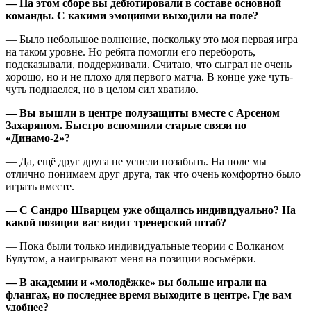
— На этом сборе вы дебютировали в составе основной
команды. С какими эмоциями выходили на поле?
— Было небольшое волнение, поскольку это моя первая игра
на таком уровне. Но ребята помогли его перебороть,
подсказывали, поддерживали. Считаю, что сыграл не очень
хорошо, но и не плохо для первого матча. В конце уже чуть-
чуть поднаелся, но в целом сил хватило.
— Вы вышли в центре полузащиты вместе с Арсеном
Захаряном. Быстро вспомнили старые связи по
«Динамо-2»?
— Да, ещё друг друга не успели позабыть. На поле мы
отлично понимаем друг друга, так что очень комфортно было
играть вместе.
— С Сандро Шварцем уже общались индивидуально? На
какой позиции вас видит тренерский штаб?
— Пока были только индивидуальные теории с Волканом
Булутом, а наигрывают меня на позиции восьмёрки.
— В академии и «молодёжке» вы больше играли на
флангах, но последнее время выходите в центре. Где вам
удобнее?