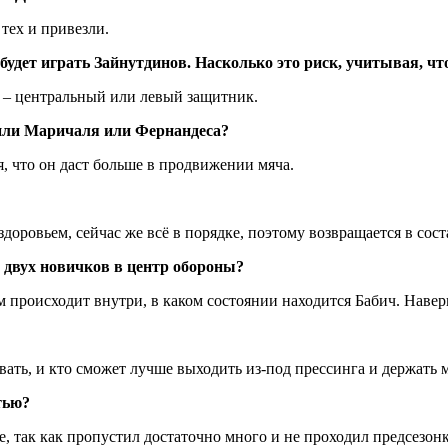
тех и привезли.
удет играть Зайнутдинов. Насколько это риск, учитывая, что
я – центральный или левый защитник.
тили Маричаля или Фернандеса?
я, что он даст больше в продвижении мяча.
доровьем, сейчас же всё в порядке, поэтому возвращается в сос
у двух новичков в центр обороны?
ам происходит внутри, в каком состоянии находится Бабич. Навер
ать, и кто сможет лучше выходить из-под прессинга и держать мя
тью?
 так как пропустил достаточно много и не проходил предсезонк