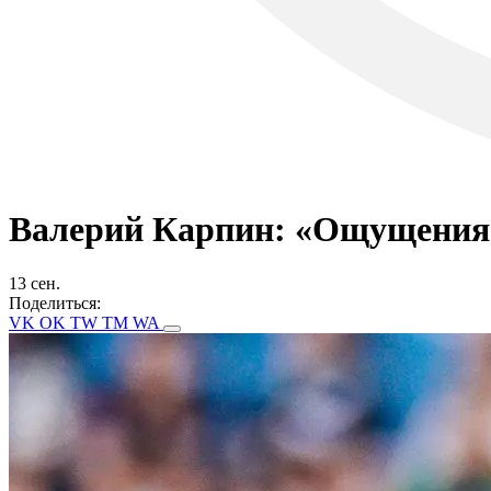
Валерий Карпин: «Ощущения 
13 сен.
Поделиться:
VK
OK
TW
TM
WA