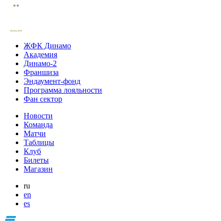
ЖФК Динамо
Академия
Динамо-2
Франшиза
Эндаумент-фонд
Программа лояльности
Фан сектор
Новости
Команда
Матчи
Таблицы
Клуб
Билеты
Магазин
ru
en
es