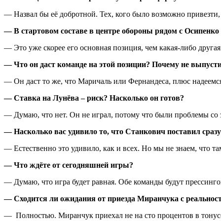
— Назвал бы её добротной. Тех, кого было возможно привезти, 
— В стартовом составе в центре обороны рядом с Осипенко б
— Это уже скорее его основная позиция, чем какая-либо друга
— Что он даст команде на этой позиции? Почему не выпус
— Он даст то же, что Маричаль или Фернандеса, плюс надеемс
— Ставка на Лунёва – риск? Насколько он готов?
— Думаю, что нет. Он не играл, потому что были проблемы со з
— Насколько вас удивило то, что Станкович поставил сраз
— Естественно это удивило, как и всех. Но мы не знаем, что т
— Что ждёте от сегодняшней игры?
— Думаю, что игра будет равная. Обе команды будут прессингов
— Сходится ли ожидания от приезда Миранчука с реальнос
— Полностью. Миранчук приехал не на сто процентов в тонусе,