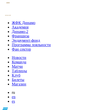
ЖФК Динамо
Академия
Динамо-2
Франшиза
Эндаумент-фонд
Программа лояльности
Фан сектор
Новости
Команда
Матчи
Таблицы
Клуб
Билеты
Магазин
ru
en
es