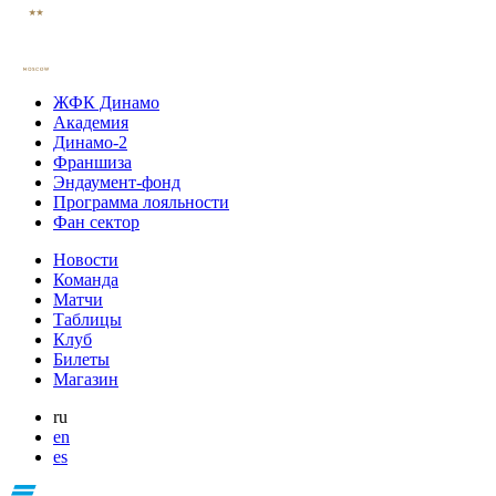
ЖФК Динамо
Академия
Динамо-2
Франшиза
Эндаумент-фонд
Программа лояльности
Фан сектор
Новости
Команда
Матчи
Таблицы
Клуб
Билеты
Магазин
ru
en
es