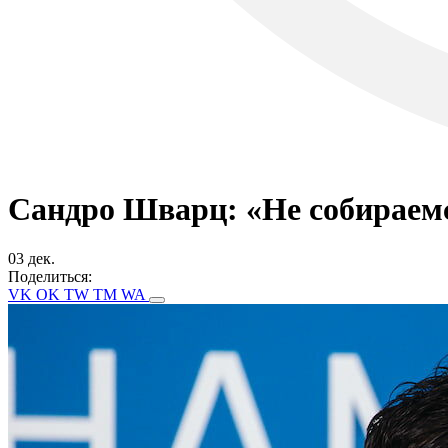
Сандро Шварц: «Не собираемс
03 дек.
Поделиться:
VK
OK
TW
TM
WA