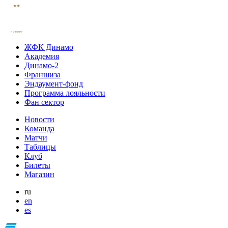
ЖФК Динамо
Академия
Динамо-2
Франшиза
Эндаумент-фонд
Программа лояльности
Фан сектор
Новости
Команда
Матчи
Таблицы
Клуб
Билеты
Магазин
ru
en
es