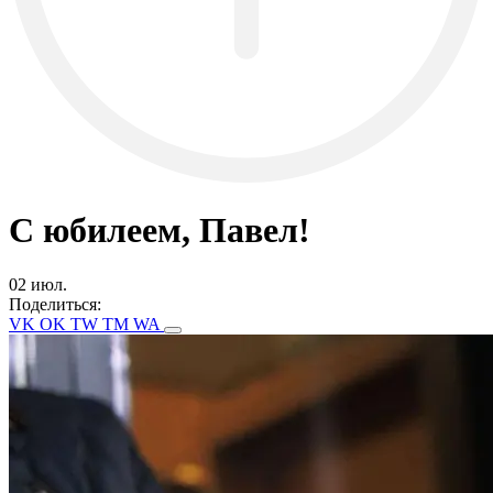
С юбилеем, Павел!
02 июл.
Поделиться:
VK
OK
TW
TM
WA