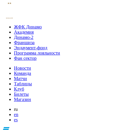
ЖФК Динамо
Академия
Динамо-2
Франшиза
Эндаумент-фонд
Программа лояльности
Фан сектор
Новости
Команда
Матчи
Таблицы
Клуб
Билеты
Магазин
ru
en
es