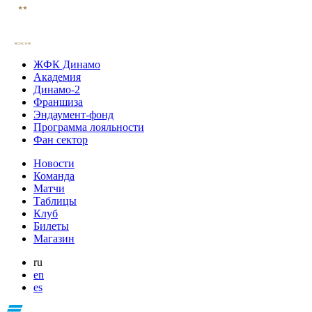
ЖФК Динамо
Академия
Динамо-2
Франшиза
Эндаумент-фонд
Программа лояльности
Фан сектор
Новости
Команда
Матчи
Таблицы
Клуб
Билеты
Магазин
ru
en
es