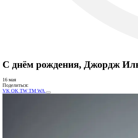
С днём рождения, Джордж Ил
16 мая
Поделиться:
VK
OK
TW
TM
WA