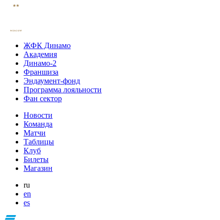
ЖФК Динамо
Академия
Динамо-2
Франшиза
Эндаумент-фонд
Программа лояльности
Фан сектор
Новости
Команда
Матчи
Таблицы
Клуб
Билеты
Магазин
ru
en
es