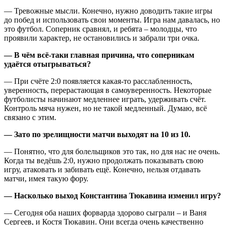
— Тревожные мысли. Конечно, нужно доводить такие игры
до побед и использовать свои моменты. Игра нам давалась, но
это футбол. Соперник сравнял, и ребята – молодцы, что
проявили характер, не остановились и забрали три очка.
— В чём всё-таки главная причина, что соперникам
удаётся отыгрываться?
— При счёте 2:0 появляется какая-то расслабленность,
уверенность, перерастающая в самоуверенность. Некоторые
футболисты начинают медленнее играть, удерживать счёт.
Контроль мяча нужен, но не такой медленный. Думаю, всё
связано с этим.
— Зато по зрелищности матчи выходят на 10 из 10.
— Понятно, что для болельщиков это так, но для нас не очень.
Когда ты ведёшь 2:0, нужно продолжать показывать свою
игру, атаковать и забивать ещё. Конечно, нельзя отдавать
матчи, имея такую фору.
— Насколько выход Константина Тюкавина изменил игру?
— Сегодня оба наших форварда здорово сыграли – и Ваня
Сергеев, и Костя Тюкавин. Они всегда очень качественно