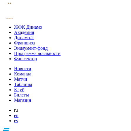
ЖФК Динамо
Академия
Динамо-2
Франшиза
Эндаумент-фонд
Программа лояльности
Фан сектор
Новости
Команда
Матчи
Таблицы
Клуб
Билеты
Магазин
ru
en
es