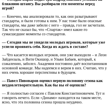
ближнюю штангу. Вы разбирали эти моменты перед
игрой?
— Конечно, мы анализировали то, как они разыгрывают
стандарты, и были готовы к ним. У нас тоже были опасные
стандарты, мы даже забили с него – правда, гол не засчитали.
Так что не сказал бы, что «Спартак» имел какие-то
сумасшедшие моменты со стандартов.
— Сегодня мы не увидели молодых игроков, которые уже
успели проявить себя. Когда их ждать в составе?
— Что касается молодых игроков, они уже выходили – и Леон
Зайдензаль, и Витя Окишор, и Ульви Бабаев, который, к
сожалению, заболел. Академия постоянно даёт воспитанников
основной команде. Мы надеемся и верим в них. Считаю, что у
них очень хорошие перспективы в будущем.
— Павел Пивоваров оценил первую половину сезона как
неудовлетворительную. Как бы вы её оценили?
— Я полностью согласен с Павлом Константиновичем. Тут и
говорить нечего. Если «Динамо» находится на таком месте,
ясно, что эта половина сезона прошла неудачно.