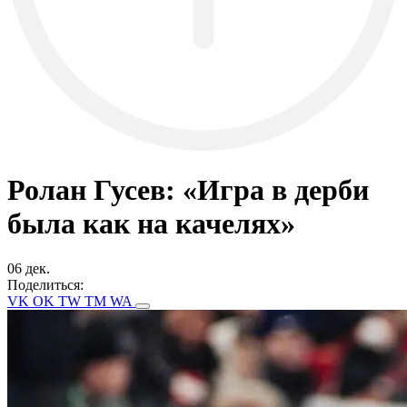
Ролан Гусев: «Игра в дерби
была как на качелях»
06 дек.
Поделиться:
VK
OK
TW
TM
WA