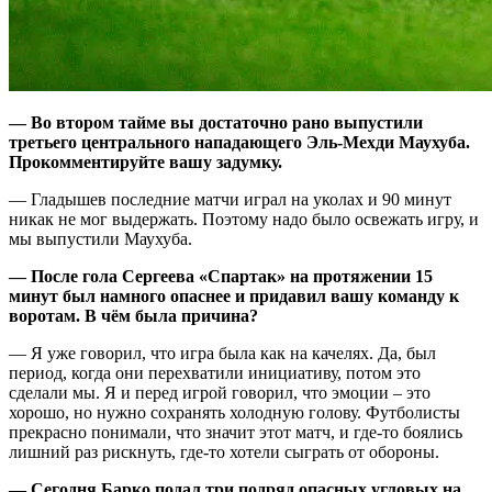
— Во втором тайме вы достаточно рано выпустили
третьего центрального нападающего Эль-Мехди Маухуба.
Прокомментируйте вашу задумку.
— Гладышев последние матчи играл на уколах и 90 минут
никак не мог выдержать. Поэтому надо было освежать игру, и
мы выпустили Маухуба.
— После гола Сергеева «Спартак» на протяжении 15
минут был намного опаснее и придавил вашу команду к
воротам. В чём была причина?
— Я уже говорил, что игра была как на качелях. Да, был
период, когда они перехватили инициативу, потом это
сделали мы. Я и перед игрой говорил, что эмоции – это
хорошо, но нужно сохранять холодную голову. Футболисты
прекрасно понимали, что значит этот матч, и где-то боялись
лишний раз рискнуть, где-то хотели сыграть от обороны.
— Сегодня Барко подал три подряд опасных угловых на