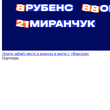
Лещук займёт место в воротах в матче с «Факелом»
Партнёры