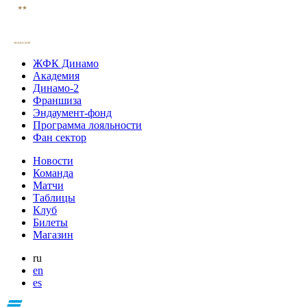
ЖФК Динамо
Академия
Динамо-2
Франшиза
Эндаумент-фонд
Программа лояльности
Фан сектор
Новости
Команда
Матчи
Таблицы
Клуб
Билеты
Магазин
ru
en
es