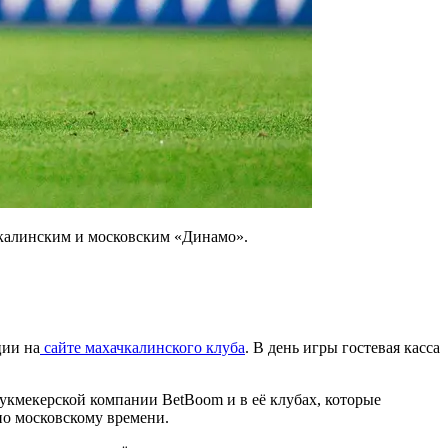
ачкалинским и московским «Динамо».
ции на
сайте махачкалинского клуба
. В день игры гостевая касса
укмекерской компании BetBoom и в её клубах, которые
 по московскому времени.