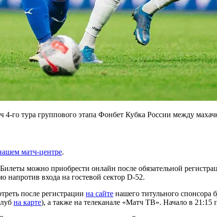
атч 4-го тура группового этапа Фонбет Кубка России между мах
нашем матч-центре
.
ы. Билеты можно приобрести онлайн после обязательной регистра
мо напротив входа на гостевой сектор D-52.
треть после регистрации
на сайте
нашего титульного спонсора б
клуб
на карте
), а также на телеканале «Матч ТВ». Начало в 21:15