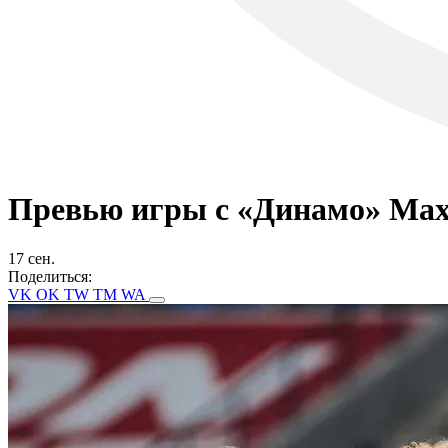
Превью игры с «Динамо» Маха
17 сен.
Поделиться:
VK
OK
TW
TM
WA