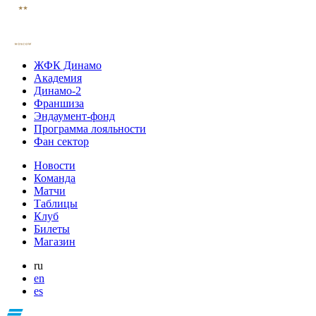
ЖФК Динамо
Академия
Динамо-2
Франшиза
Эндаумент-фонд
Программа лояльности
Фан сектор
Новости
Команда
Матчи
Таблицы
Клуб
Билеты
Магазин
ru
en
es