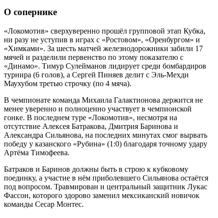
О сопернике
«Локомотив» сверхуверенно прошёл групповой этап Кубка,
ни разу не уступив в играх с «Ростовом», «Оренбургом» и
«Химками». За шесть матчей железнодорожники забили 17
мячей и разделили первенство по этому показателю с
«Динамо». Тимур Сулейманов лидирует среди бомбардиров
турнира (6 голов), а Сергей Пиняев делит с Эль-Мехди
Маухубом третью строчку (по 4 мяча).
В чемпионате команда Михаила Галактионова держится не
менее уверенно и полноценно участвует в чемпионской
гонке. В последнем туре «Локомотив», несмотря на
отсутствие Алексея Батракова, Дмитрия Баринова и
Александра Сильянова, на последних минутах смог вырвать
победу у казанского «Рубина» (1:0) благодаря точному удару
Артёма Тимофеева.
Батраков и Баринов должны быть в строю к кубковому
поединку, а участие в нём приболевшего Сильянова остаётся
под вопросом. Травмирован и центральный защитник Лукас
Фассон, которого здорово заменил мексиканский новичок
команды Сесар Монтес.