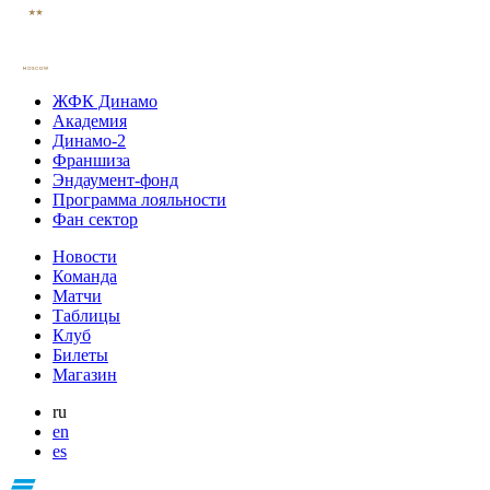
ЖФК Динамо
Академия
Динамо-2
Франшиза
Эндаумент-фонд
Программа лояльности
Фан сектор
Новости
Команда
Матчи
Таблицы
Клуб
Билеты
Магазин
ru
en
es