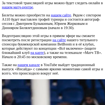
За текстовой трансляцией игры можно будет следить онлайн в
нашем матч-центре
.
Билеты можно приобрести на
нашем сайте
. Рядом с сектором
А110 будет выставлен трофей турнира и состоится автограф-
сессия с Дмитрием Булыкиным, Юрием Жирковым и
Динияром Билялетдиновым (начало в 19:30).
Видеотрансляцию этой игры в прямом эфире вы сможете
посмотреть после регистрации
на сайте
нашего титульного
спонсора букмекерской компании BetBoom и в её клубах,
которые действуют по концепции «Всё включено» (ищите
ближайший клуб
на карте
), а также на телеканале «Матч ТВ».
Начало в 20:45 по московскому времени.
Также на
нашем канале
в YouTube выйдет традиционный
выпуск «Инсайда» с самыми яркими моментами самой игры и
всего, что происходило вокруг неё.