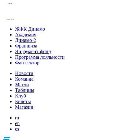
ЖФК Динамо
Академия
Динамо-2
Франшиза
Эндаумент-фонд
Программа лояльности
Фан сектор
Новости
Команда
Матчи
Таблицы
Клуб
Билеты
Магазин
ru
en
es