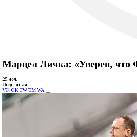
Марцел Личка: «Уверен, что
25 ноя.
Поделиться:
VK
OK
TW
TM
WA