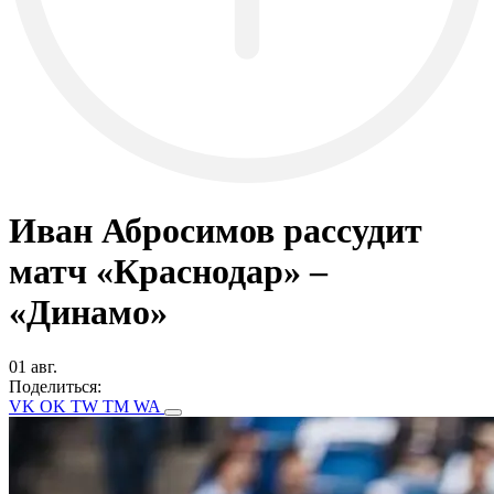
Иван Абросимов рассудит
матч «Краснодар» –
«Динамо»
01 авг.
Поделиться:
VK
OK
TW
TM
WA