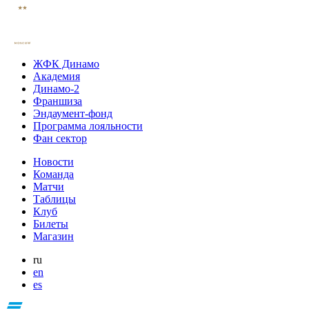
ЖФК Динамо
Академия
Динамо-2
Франшиза
Эндаумент-фонд
Программа лояльности
Фан сектор
Новости
Команда
Матчи
Таблицы
Клуб
Билеты
Магазин
ru
en
es