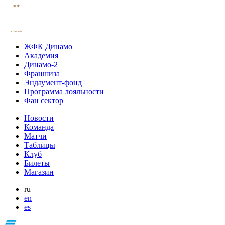
ЖФК Динамо
Академия
Динамо-2
Франшиза
Эндаумент-фонд
Программа лояльности
Фан сектор
Новости
Команда
Матчи
Таблицы
Клуб
Билеты
Магазин
ru
en
es