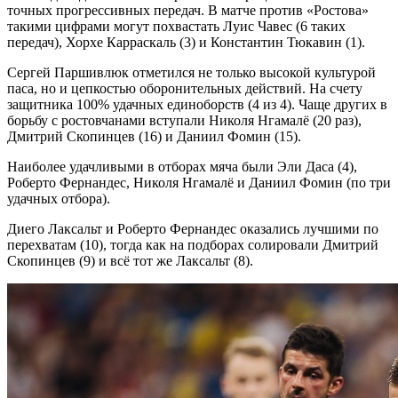
точных прогрессивных передач. В матче против «Ростова»
такими цифрами могут похвастать Луис Чавес (6 таких
передач), Хорхе Карраскаль (3) и Константин Тюкавин (1).
Сергей Паршивлюк отметился не только высокой культурой
паса, но и цепкостью оборонительных действий. На счету
защитника 100% удачных единоборств (4 из 4). Чаще других в
борьбу с ростовчанами вступали Николя Нгамалё (20 раз),
Дмитрий Скопинцев (16) и Даниил Фомин (15).
Наиболее удачливыми в отборах мяча были Эли Даса (4),
Роберто Фернандес, Николя Нгамалё и Даниил Фомин (по три
удачных отбора).
Диего Лаксальт и Роберто Фернандес оказались лучшими по
перехватам (10), тогда как на подборах солировали Дмитрий
Скопинцев (9) и всё тот же Лаксальт (8).