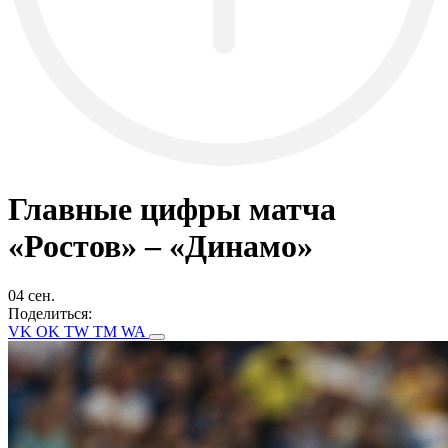
Главные цифры матча
«Ростов» – «Динамо»
04 сен.
Поделиться:
VK
OK
TW
TM
WA