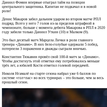
Даниил Фомин впервые отыграл тайм на позиции
центрального защитника. Капитан не подкачал и в новой
роли!
Денис Макаров забил дальним ударом во втором матче РПЛ
подряд. Всего у него 7 голов из-за пределов штрафной в
чемпионате, больше с момента дебюта Макарова в РПЛ в 2020
году забили только Даниил Уткин (10) и Малком (9).
Это был десятый матч Марцела Лички в роли главного
тренера «Динамо». В них бело-голубые одержали 5 побед,
потерпели 3 поражения и дважды сыграли вничью.
Константин Тюкавин провёл свой 100-й матч за «Динамо».
Чтобы достигнуть этой отметки ему потребовалось меньше
трёх лет, а юбилей Костя отметил голевой передачей.
Николя Нгамалё на старте сезона набрал уже 6 баллов по
системе «гол+пас» во всех турнирах – это больше, чем за весь
прошлый сезон.