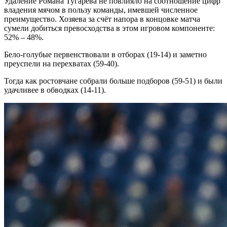
Удаление Романа Тугарева не повлияло на соотношение цифр
владения мячом в пользу команды, имевшей численное
преимущество. Хозяева за счёт напора в концовке матча
сумели добиться превосходства в этом игровом компоненте:
52% – 48%.
Бело-голубые первенствовали в отборах (19-14) и заметно
преуспели на перехватах (59-40).
Тогда как ростовчане собрали больше подборов (59-51) и были
удачливее в обводках (14-11).