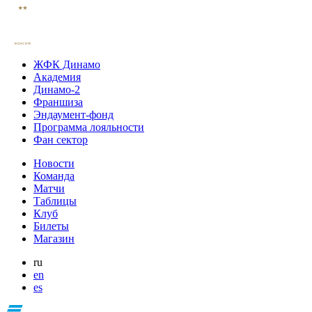
ЖФК Динамо
Академия
Динамо-2
Франшиза
Эндаумент-фонд
Программа лояльности
Фан сектор
Новости
Команда
Матчи
Таблицы
Клуб
Билеты
Магазин
ru
en
es