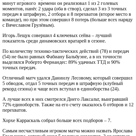
минут игрового времени он реализовал 1 из 2 голевых
моментов, нанёс 2 удара (оба в створ), сделал 3 из 3 точных
передач в штрафную, 2 отбора и 8 перехватов (второе место в
команде), но при этом совершил 8 потерь (больше всех наряду
с Вячеславом Грулёвым).
Игорь Лещук совершил 4 ключевых сейва – лучший
показатель среди динамовских вратарей в сезоне.
По количеству технико-тактических действий (78) и передач
(54) не было равных Фабиану Бальбуэне, а в их точности
выделялся Роберто Фернандес: 89% удачных ТТД и 90%
точных передач.
Отличный матч удался Даниилу Лесовому, который совершил
5 обводок, отдал 5 точных передач в штрафную (клубный
рекорд сезона) и чаще всех вступал в единоборства (24).
А лучше всех в них смотрелся Диего Лаксальт, выигравший
72% единоборств. Также на его счету оказалось 6 отборов и 12
перехватов.
Хорхе Карраскаль собрал больше всех подборов – 7.
Самым несчастливым игроком матча можно назвать Ярослава