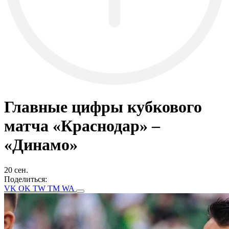
Главные цифры кубкового
матча «Краснодар» –
«Динамо»
20 сен.
Поделиться:
VK
OK
TW
TM
WA