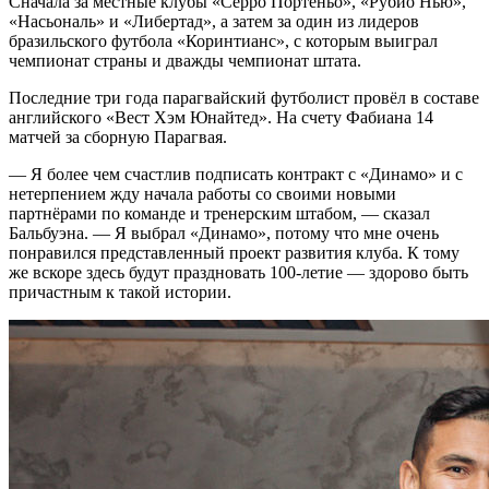
Сначала за местные клубы «Серро Портеньо», «Рубио Нью»,
«Насьональ» и «Либертад», а затем за один из лидеров
бразильского футбола «Коринтианс», с которым выиграл
чемпионат страны и дважды чемпионат штата.
Последние три года парагвайский футболист провёл в составе
английского «Вест Хэм Юнайтед». На счету Фабиана 14
матчей за сборную Парагвая.
— Я более чем счастлив подписать контракт с «Динамо» и с
нетерпением жду начала работы со своими новыми
партнёрами по команде и тренерским штабом, — сказал
Бальбуэна. — Я выбрал «Динамо», потому что мне очень
понравился представленный проект развития клуба. К тому
же вскоре здесь будут праздновать 100-летие — здорово быть
причастным к такой истории.