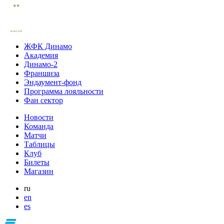
ЖФК Динамо
Академия
Динамо-2
Франшиза
Эндаумент-фонд
Программа лояльности
Фан сектор
Новости
Команда
Матчи
Таблицы
Клуб
Билеты
Магазин
ru
en
es