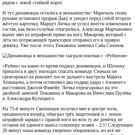
рядом с левой стойкой ворот.
И тут динамовцы остались в меньшинстве: Маричаль снова
руками остановил прорыв Даку и увидел перед собой вторую
жёлтую карточку. Марцел Личка не успел внести изменения в
состав, как бело-голубые отыгрались. Александр Мартынович
вынес мяч из штрафной прямо на ногу Макарову, который с
лёта по потрясающей траектории отправил его в правую
девятку. Уже после этого Тюкавина заменил Саба Сазонов.
«Рубин» на какое-то время поджал динамовцев, и Шунину
пришлось в двух эпизодах спасать команду. Сначала он
среагировал на рикошет после дальнего выстрела Марата
Апшацева, а потом остановил два подряд удара с ближнего
расстояния Джоэля Фамейе. Личка отреагировал на это
двойной заменой Тюкавина и Макарова на Вячеслава Грулёва
и Александра Кутицкого.
На 75-й минуте Скопинцев получил мяч в центре поля,
продвинулся вперёд, обыграл трёх защитников и с линии
штрафной зарядил с правой ноги во всю ту же девятку, не
оставив ни единого шанса голкиперу хозяев – 2:1! Следующие
20 минут наша команда уверенно оборонялась, но всё же