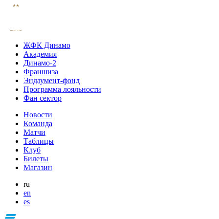
ЖФК Динамо
Академия
Динамо-2
Франшиза
Эндаумент-фонд
Программа лояльности
Фан сектор
Новости
Команда
Матчи
Таблицы
Клуб
Билеты
Магазин
ru
en
es