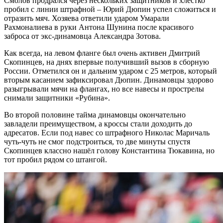
Смолов продрался через нескольких защитников и хлёстко
пробил с линии штрафной – Юрий Дюпин успел сложиться и
отразить мяч. Хозяева ответили ударом Умарали
Рахмоналиева в руки Антона Шунина после красивого
заброса от экс-динамовца Александра Зотова.
Как всегда, на левом фланге был очень активен Дмитрий
Скопинцев, на днях впервые получивший вызов в сборную
России. Отметился он и дальним ударом с 25 метров, который
вторым касанием зафиксировал Дюпин. Динамовцы здорово
разыгрывали мячи на флангах, но все навесы и прострелы
снимали защитники «Рубина».
Во второй половине тайма динамовцы окончательно
завладели преимуществом, а кроссы стали доходить до
адресатов. Если под навес со штрафного Николас Маричаль
чуть-чуть не смог подстроиться, то две минуты спустя
Скопинцев классно нашёл голову Константина Тюкавина, но
тот пробил рядом со штангой.