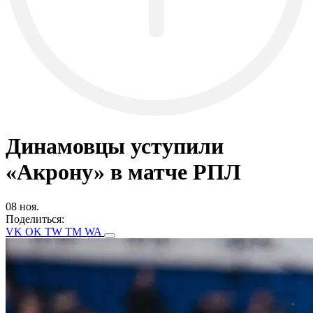
Динамовцы уступили
«Акрону» в матче РПЛ
08 ноя.
Поделиться:
VK
OK
TW
TM
WA