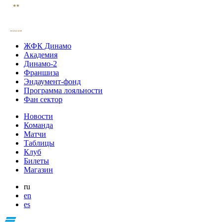
ЖФК Динамо
Академия
Динамо-2
Франшиза
Эндаумент-фонд
Программа лояльности
Фан сектор
Новости
Команда
Матчи
Таблицы
Клуб
Билеты
Магазин
ru
en
es