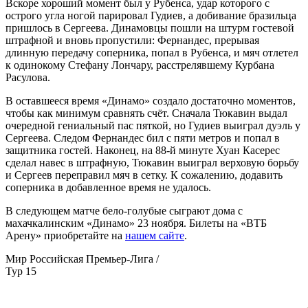
Вскоре хороший момент был у Рубенса, удар которого с
острого угла ногой парировал Гудиев, а добивание бразильца
пришлось в Сергеева. Динамовцы пошли на штурм гостевой
штрафной и вновь пропустили: Фернандес, прерывая
длинную передачу соперника, попал в Рубенса, и мяч отлетел
к одинокому Стефану Лончару, расстрелявшему Курбана
Расулова.
В оставшееся время «Динамо» создало достаточно моментов,
чтобы как минимум сравнять счёт. Сначала Тюкавин выдал
очередной гениальный пас пяткой, но Гудиев выиграл дуэль у
Сергеева. Следом Фернандес бил с пяти метров и попал в
защитника гостей. Наконец, на 88-й минуте Хуан Касерес
сделал навес в штрафную, Тюкавин выиграл верховую борьбу
и Сергеев переправил мяч в сетку. К сожалению, додавить
соперника в добавленное время не удалось.
В следующем матче бело-голубые сыграют дома с
махачкалинским «Динамо» 23 ноября. Билеты на «ВТБ
Арену» приобретайте на
нашем сайте
.
Мир Российская Премьер-Лига /
Тур 15