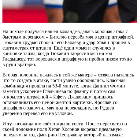
На исходе получаса нашей команде удалась хорошая атака с
быстрым перепасом – Бителло перевёл мяч в центр штрафной,
Тюкавин грудью сбросил его Бабаеву, а удар Ульви прошёл в
сантиметрах от штанги. Ещё один момент случился в
концовке тайма, когда Тюкавин забросил мяч на ход
Гладышеву, тот воровался в штрафную и пробил низом точно
в руки вратарю.
Вторая половина началась в той же манере – хозяева пытались
что-то создать в атаке, гости умело оборонялись. Классная
комбинация прошла на 53-й минуте, когда Даниил Фомин
заметил ускорение Гладышева по флангу и потом сам
открылся у штрафной – Ифету Джаковацу пришлось
останавливать его ценой жёлтой карточки. Ярослав со
штрафного закрутил мяч под перекладину, но Гудиев
уверенно перевёл его на угловой.
И тут неожиданно счёт открыли гости. После перехвата на
своей половине поля Хетаг Хосонов вырезал идеальную
передачу на ход Дмитрию Пестрякову, который на замахе