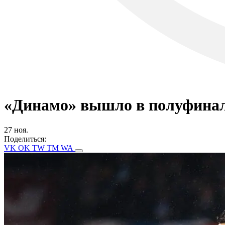
«Динамо» вышло в полуфинал
27 ноя.
Поделиться:
VK
OK
TW
TM
WA