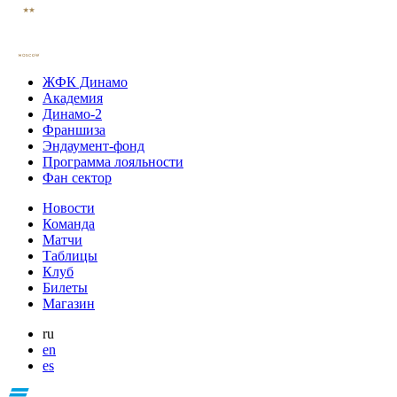
ЖФК Динамо
Академия
Динамо-2
Франшиза
Эндаумент-фонд
Программа лояльности
Фан сектор
Новости
Команда
Матчи
Таблицы
Клуб
Билеты
Магазин
ru
en
es