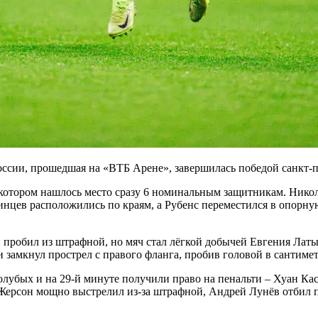
ии, прошедшая на «ВТБ Арене», завершилась победой санкт-пет
в котором нашлось место сразу 6 номинальным защитникам. Ник
инцев расположились по краям, а Рубенс переместился в опорн
 пробил из штрафной, но мяч стал лёгкой добычей Евгения Лат
замкнул прострел с правого фланга, пробив головой в сантимет
олубых и на 29-й минуте получили право на пенальти – Хуан Ка
Жерсон мощно выстрелил из-за штрафной, Андрей Лунёв отбил пе