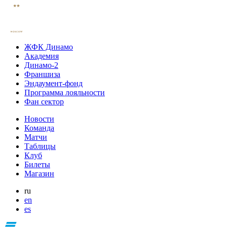
ЖФК Динамо
Академия
Динамо-2
Франшиза
Эндаумент-фонд
Программа лояльности
Фан сектор
Новости
Команда
Матчи
Таблицы
Клуб
Билеты
Магазин
ru
en
es