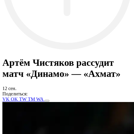
Артём Чистяков рассудит
матч «Динамо» — «Ахмат»
12 сен.
Поделиться:
VK
OK
TW
TM
WA