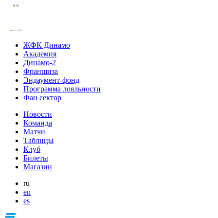
ЖФК Динамо
Академия
Динамо-2
Франшиза
Эндаумент-фонд
Программа лояльности
Фан сектор
Новости
Команда
Матчи
Таблицы
Клуб
Билеты
Магазин
ru
en
es