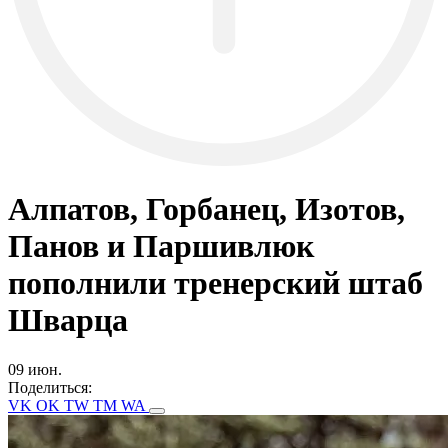
Алпатов, Горбанец, Изотов,
Панов и Паршивлюк
пополнили тренерский штаб
Шварца
09 июн.
Поделиться:
VK
OK
TW
TM
WA