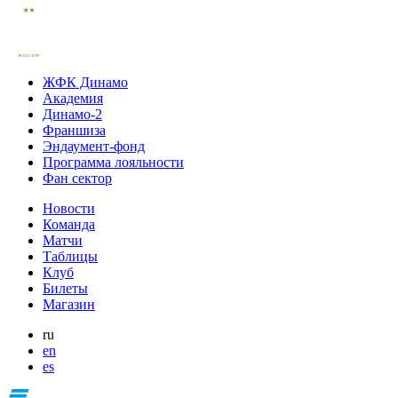
ЖФК Динамо
Академия
Динамо-2
Франшиза
Эндаумент-фонд
Программа лояльности
Фан сектор
Новости
Команда
Матчи
Таблицы
Клуб
Билеты
Магазин
ru
en
es