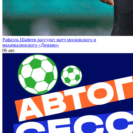
Рафаэль Шафеев рассудит матч московского и
махачкалинского «Динамо»
06 авг.