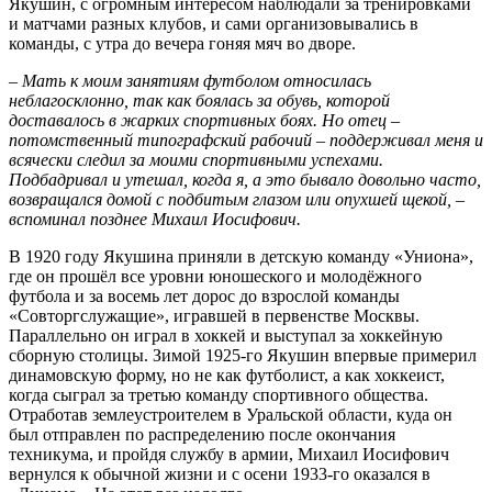
Якушин, с огромным интересом наблюдали за тренировками
и матчами разных клубов, и сами организовывались в
команды, с утра до вечера гоняя мяч во дворе.
– Мать к моим занятиям футболом относилась
неблагосклонно, так как боялась за обувь, которой
доставалось в жарких спортивных боях. Но отец –
потомственный типографский рабочий – поддерживал меня и
всячески следил за моими спортивными успехами.
Подбадривал и утешал, когда я, а это бывало довольно часто,
возвращался домой с подбитым глазом или опухшей щекой, –
вспоминал позднее Михаил Иосифович.
В 1920 году Якушина приняли в детскую команду «Униона»,
где он прошёл все уровни юношеского и молодёжного
футбола и за восемь лет дорос до взрослой команды
«Совторгслужащие», игравшей в первенстве Москвы.
Параллельно он играл в хоккей и выступал за хоккейную
сборную столицы. Зимой 1925-го Якушин впервые примерил
динамовскую форму, но не как футболист, а как хоккеист,
когда сыграл за третью команду спортивного общества.
Отработав землеустроителем в Уральской области, куда он
был отправлен по распределению после окончания
техникума, и пройдя службу в армии, Михаил Иосифович
вернулся к обычной жизни и с осени 1933-го оказался в