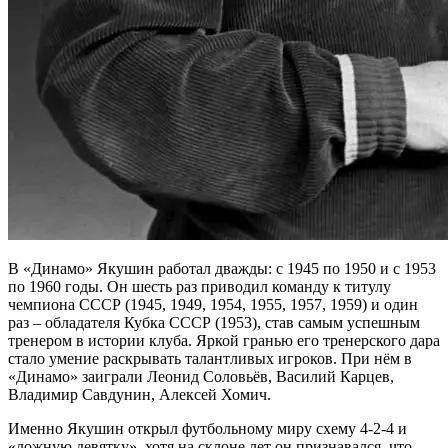
В «Динамо» Якушин работал дважды: с 1945 по 1950 и с 1953
по 1960 годы. Он шесть раз приводил команду к титулу
чемпиона СССР (1945, 1949, 1954, 1955, 1957, 1959) и один
раз – обладателя Кубка СССР (1953), став самым успешным
тренером в истории клуба. Яркой гранью его тренерского дара
стало умение раскрывать талантливых игроков. При нём в
«Динамо» заиграли Леонид Соловьёв, Василий Карцев,
Владимир Савдунин, Алексей Хомич.
Именно Якушин открыл футбольному миру схему 4-2-4 и
«ложную девятку», хотя на склоне лет он признавался, что