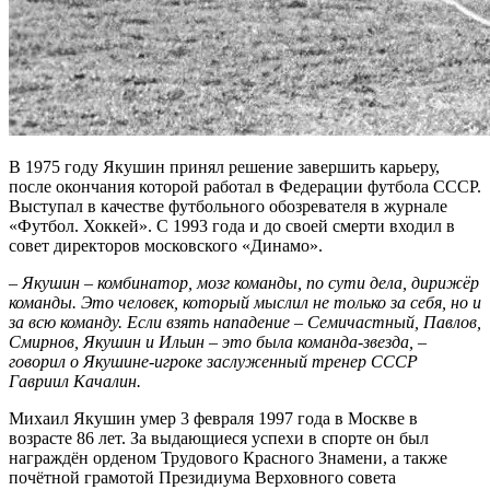
В 1975 году Якушин принял решение завершить карьеру,
после окончания которой работал в Федерации футбола СССР.
Выступал в качестве футбольного обозревателя в журнале
«Футбол. Хоккей». С 1993 года и до своей смерти входил в
совет директоров московского «Динамо».
– Якушин – комбинатор, мозг команды, по сути дела, дирижёр
команды. Это человек, который мыслил не только за себя, но и
за всю команду. Если взять нападение – Семичастный, Павлов,
Смирнов, Якушин и Ильин – это была команда-звезда, –
говорил о Якушине-игроке заслуженный тренер СССР
Гавриил Качалин.
Михаил Якушин умер 3 февраля 1997 года в Москве в
возрасте 86 лет. За выдающиеся успехи в спорте он был
награждён орденом Трудового Красного Знамени, а также
почётной грамотой Президиума Верховного совета