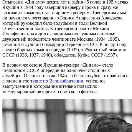
Отыграв в «Динамо» десять лет и забив 45 голов в 105 матчах,
Якушин в 1944 году завершил карьеру игрока и сразу же
возглавил команду, став старшим тренером. Тренерским азам
он научился у легендарного Бориса Андреевича Аркадьева,
который руководил бело-голубыми в годы Великой
Отечественной войны. К тренерской работе Михаил
Иосифович подходил с солидным послужным списком:
двукратный победитель чемпионата Москвы (1934, 1935),
чемпион и лучший бомбардир Первенства СССР по футболу
среди сборных команд городов (1935), трёхкратный чемпион
СССР (1936, 1937, 1940), обладатель Кубка СССР (1937).
В первом же сезоне Якушина-тренера «Динамо» стало
чемпионом СССР, опередив на одно очко столичных
армейцев. Осенью того же 1945-го бело-голубые отправились
в знаменитое
турне по Великобритании
, успешное
выступление в котором значительно повысило
международный авторитет советского футбола.