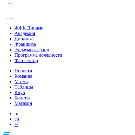
ЖФК Динамо
Академия
Динамо-2
Франшиза
Эндаумент-фонд
Программа лояльности
Фан сектор
Новости
Команда
Матчи
Таблицы
Клуб
Билеты
Магазин
ru
en
es