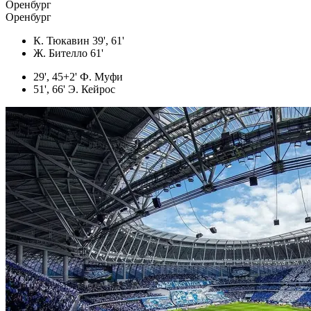
Оренбург
Оренбург
К. Тюкавин 39', 61'
Ж. Бителло 61'
29', 45+2' Ф. Муфи
51', 66' Э. Кейрос