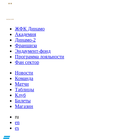
ЖФК Динамо
Академия
Динамо-2
Франшиза
Эндаумент-фонд
Программа лояльности
Фан сектор
Новости
Команда
Матчи
Таблицы
Клуб
Билеты
Магазин
ru
en
es