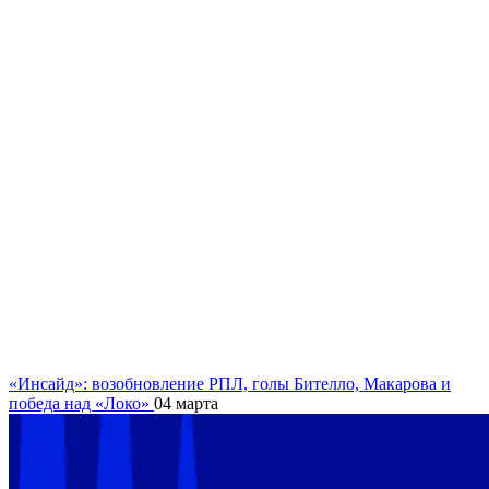
«Инсайд»: возобновление РПЛ, голы Бителло, Макарова и
победа над «Локо»
04 марта