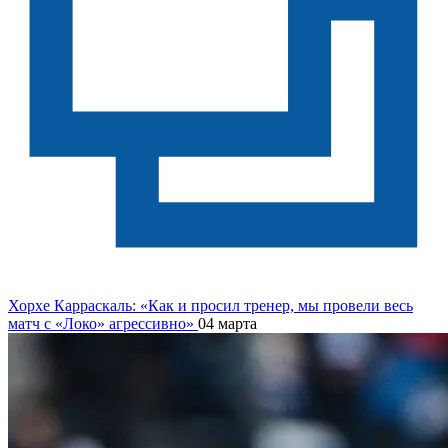
Хорхе Карраскаль: «Как и просил тренер, мы провели весь
матч с «Локо» агрессивно»
04 марта