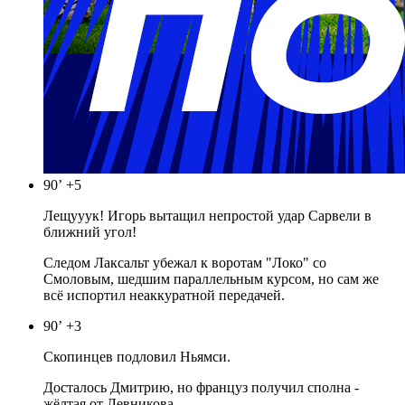
90’
+5
Лещууук! Игорь вытащил непростой удар Сарвели в
ближний угол!
Следом Лаксальт убежал к воротам "Локо" со
Смоловым, шедшим параллельным курсом, но сам же
всё испортил неаккуратной передачей.
90’
+3
Скопинцев подловил Ньямси.
Досталось Дмитрию, но француз получил сполна -
жёлтая от Левникова.