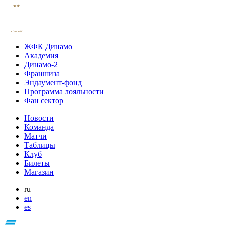
ЖФК Динамо
Академия
Динамо-2
Франшиза
Эндаумент-фонд
Программа лояльности
Фан сектор
Новости
Команда
Матчи
Таблицы
Клуб
Билеты
Магазин
ru
en
es