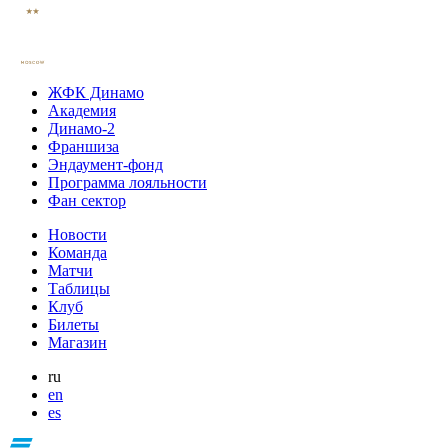
ЖФК Динамо
Академия
Динамо-2
Франшиза
Эндаумент-фонд
Программа лояльности
Фан сектор
Новости
Команда
Матчи
Таблицы
Клуб
Билеты
Магазин
ru
en
es