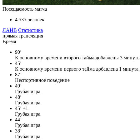
Посещаемость матча
4 535 человек
ЛАЙВ
Статистика
прямая трансляция
Время
90’
К основному времени второго тайма добавлены 3 минуты
45’
К основному времени первого тайма добавлена 1 минута.
87’
Неспортивное поведение
49’
Грубая игра
48’
Грубая игра
45’
+1
Грубая игра
44’
Грубая игра
38’
Грубая игра