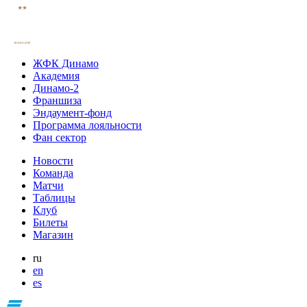
ЖФК Динамо
Академия
Динамо-2
Франшиза
Эндаумент-фонд
Программа лояльности
Фан сектор
Новости
Команда
Матчи
Таблицы
Клуб
Билеты
Магазин
ru
en
es