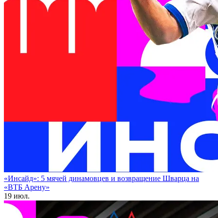
«Инсайд»: 5 мячей динамовцев и возвращение Шварца на
«ВТБ Арену»
19 июл.