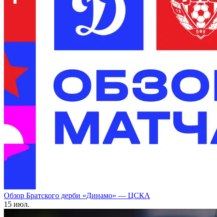
Обзор Братского дерби «Динамо» — ЦСКА
15 июл.