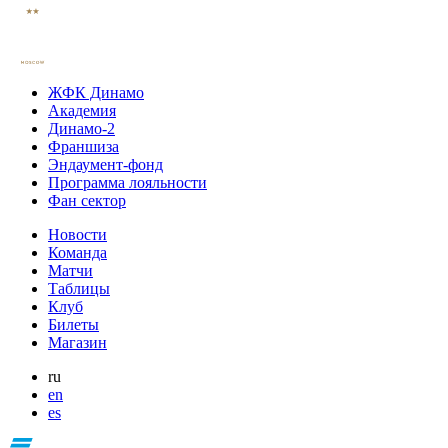
ЖФК Динамо
Академия
Динамо-2
Франшиза
Эндаумент-фонд
Программа лояльности
Фан сектор
Новости
Команда
Матчи
Таблицы
Клуб
Билеты
Магазин
ru
en
es