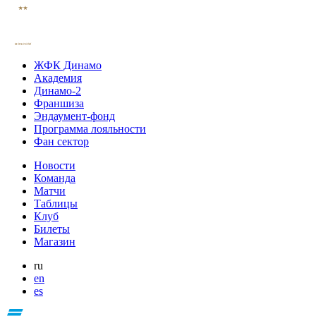
ЖФК Динамо
Академия
Динамо-2
Франшиза
Эндаумент-фонд
Программа лояльности
Фан сектор
Новости
Команда
Матчи
Таблицы
Клуб
Билеты
Магазин
ru
en
es