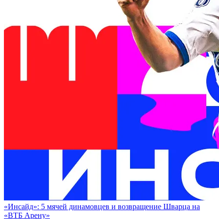
«Инсайд»: 5 мячей динамовцев и возвращение Шварца на
«ВТБ Арену»