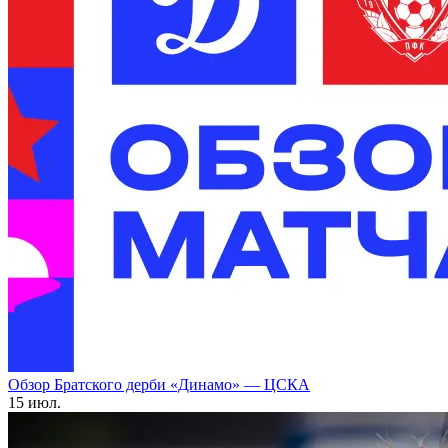
Обзор Братского дерби «Динамо» — ЦСКА
15 июл.