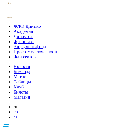
ЖФК Динамо
Академия
Динамо-2
Франшиза
Эндаумент-фонд
Программа лояльности
Фан сектор
Новости
Команда
Матчи
Таблицы
Клуб
Билеты
Магазин
ru
en
es